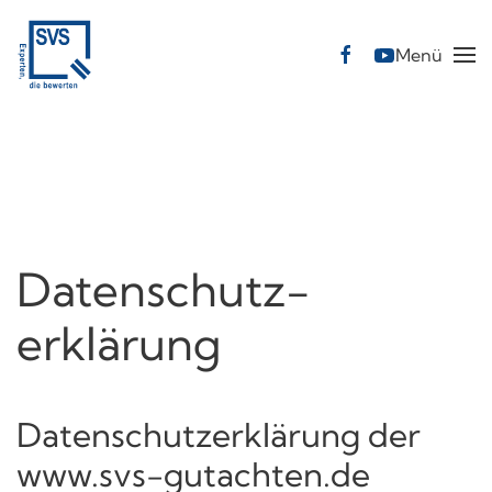
Menü
Skip
to
main
content
Datenschutz­
erklärung
Datenschutzerklärung der
www.svs-gutachten.de