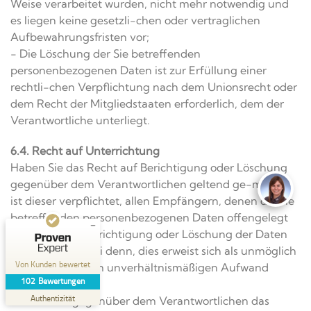
Weise verarbeitet wurden, nicht mehr notwendig und
es liegen keine gesetzli-chen oder vertraglichen
Aufbewahrungsfristen vor;
- Die Löschung der Sie betreffenden
personenbezogenen Daten ist zur Erfüllung einer
rechtli-chen Verpflichtung nach dem Unionsrecht oder
Kundenbewertungen und Erfahrungen zu
dem Recht der Mitgliedstaaten erforderlich, dem der
SVS Sach-Verständigen-Stelle für Kfz-Gutachten
Verantwortliche unterliegt.
Techn...
6.4. Recht auf Unterrichtung
SEHR GUT
%
100
Haben Sie das Recht auf Berichtigung oder Löschung
Empfehlungen auf
ProvenExpert.com
gegenüber dem Verantwortlichen geltend ge-macht,
5,00
/
5,00
ist dieser verpflichtet, allen Empfängern, denen die Sie
4
betreffenden personenbezogenen Daten offengelegt
98
wurden, diese Berichtigung oder Löschung der Daten
Bewertungen auf
6
Bewertungen von
ProvenExpert.com
anderen Quellen
mitzuteilen, es sei denn, dies erweist sich als unmöglich
Von Kunden bewertet
oder ist mit einem unverhältnismäßigen Aufwand
Blick aufs ProvenExpert-Profil werfen
102
Bewertungen
verbunden.
02.08.2026
Authentizität
Ihnen steht gegenüber dem Verantwortlichen das