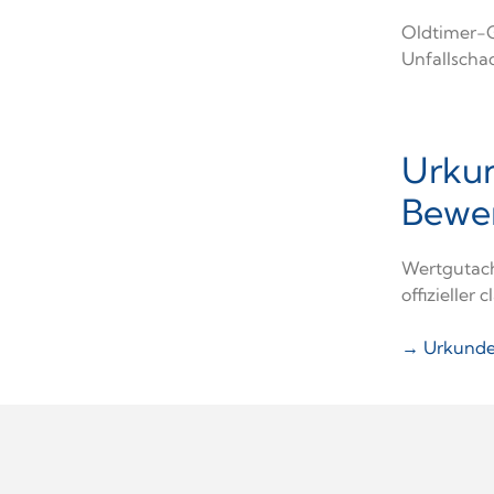
Oldtimer-
Unfallscha
Urkun
Bewe
Wertgutach
offizieller
→ Urkunde 