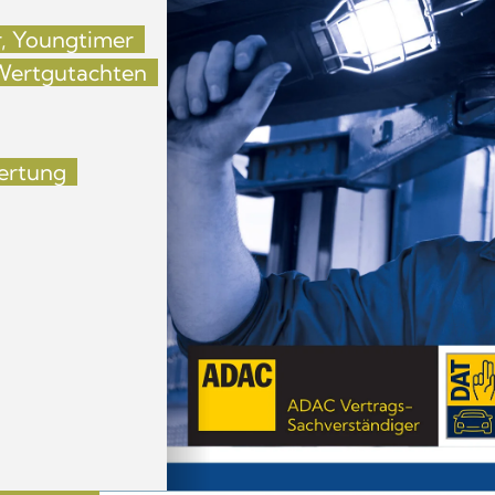
er, Youngtimer
 Wertgutachten
wertung