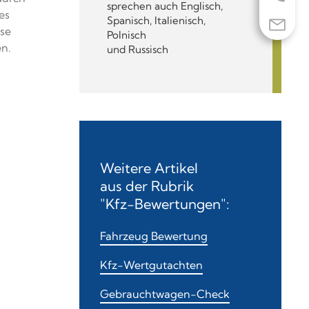
sprechen auch Englisch,
es
Spanisch, Italienisch,
ise
Polnisch
n.
und Russisch
Weitere Artikel
aus der Rubrik
"Kfz-Bewertungen":
Fahrzeug Bewertung
Kfz-Wertgutachten
Gebrauchtwagen-Check