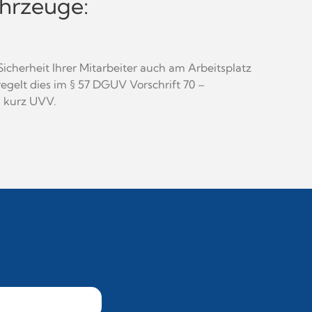
ahrzeuge:
Sicherheit Ihrer Mitarbeiter auch am Arbeitsplatz
egelt dies im § 57 DGUV Vorschrift 70 –
, kurz UVV.