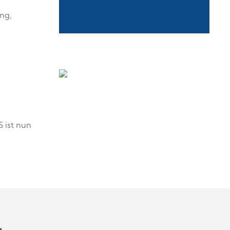
ng,
 ist nun