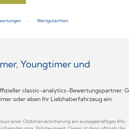
wertungen
Wertgutachten
imer, Youngtimer und
fizieller classic-analytics-Bewertungspartner. 
gtimer oder eben Ihr Liebhaberfahrzeug ein
hluss einer Oldtimerversicherung ein aussagekräftiges Kfz-
sichernden max. Fahrzeugwert. Dieser ist dann oftmals die